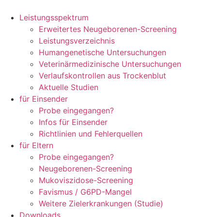
Zum
Inhalt
Leistungsspektrum
springen
Erweitertes Neugeborenen-Screening
Leistungsverzeichnis
Humangenetische Untersuchungen
Veterinärmedizinische Untersuchungen
Verlaufskontrollen aus Trockenblut
Aktuelle Studien
für Einsender
Probe eingegangen?
Infos für Einsender
Richtlinien und Fehlerquellen
für Eltern
Probe eingegangen?
Neugeborenen-Screening
Mukoviszidose-Screening
Favismus / G6PD-Mangel
Weitere Zielerkrankungen (Studie)
Downloads