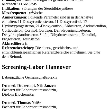
Methode:
LC-MS/MS
Indikation:
Störungen der Steroidbiosynthese
Messfrequenz:
1x/Woche
Anmerkungen:
Folgende Parameter sind in in der Analyse
enthalten: 11-Deoxycorticosteron, 11-Deoxycortisol, 17-
Hydroxyprogesteron, 21-Deoxycortisol, Aldosteron, Androstendion,
Corticosteron, Cortisol, Cortison, Dehydroepiandrosteron,
Dehydroepiandrosteron-Sulfat, Dihydrotestosteron, Estradiol,
Progesteron, Testosteron
Akkreditiert:
ja
Referenzbereich(e):
Die alters-, geschlechts- und
entwicklungsspezifischen Referenzbereiche entnehmen Sie bitte
dem Befund.
Screening-Labor Hannover
Laborärztliche Gemeinschaftspraxis
Dr. med. Dr. rer.nat. Nils Janzen
Facharzt für Laboratoriumsmedizin,
Diplom-Biochemiker
Dr. med. Thomas Neiße
Facharzt für Laboratoriumsmedizin,