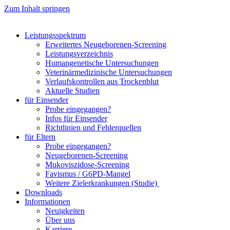
Zum Inhalt springen
Leistungsspektrum
Erweitertes Neugeborenen-Screening
Leistungsverzeichnis
Humangenetische Untersuchungen
Veterinärmedizinische Untersuchungen
Verlaufskontrollen aus Trockenblut
Aktuelle Studien
für Einsender
Probe eingegangen?
Infos für Einsender
Richtlinien und Fehlerquellen
für Eltern
Probe eingegangen?
Neugeborenen-Screening
Mukoviszidose-Screening
Favismus / G6PD-Mangel
Weitere Zielerkrankungen (Studie)
Downloads
Informationen
Neuigkeiten
Über uns
Karriere