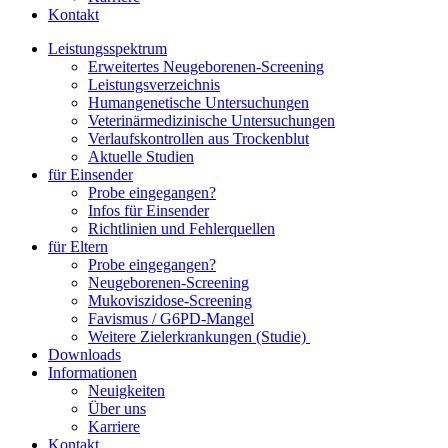
Kontakt
Leistungsspektrum
Erweitertes Neugeborenen-Screening
Leistungsverzeichnis
Humangenetische Untersuchungen
Veterinärmedizinische Untersuchungen
Verlaufskontrollen aus Trockenblut
Aktuelle Studien
für Einsender
Probe eingegangen?
Infos für Einsender
Richtlinien und Fehlerquellen
für Eltern
Probe eingegangen?
Neugeborenen-Screening
Mukoviszidose-Screening
Favismus / G6PD-Mangel
Weitere Zielerkrankungen (Studie)
Downloads
Informationen
Neuigkeiten
Über uns
Karriere
Kontakt