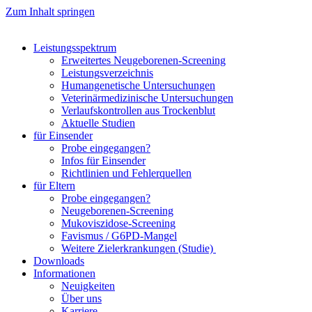
Zum Inhalt springen
Leistungsspektrum
Erweitertes Neugeborenen-Screening
Leistungsverzeichnis
Humangenetische Untersuchungen
Veterinärmedizinische Untersuchungen
Verlaufskontrollen aus Trockenblut
Aktuelle Studien
für Einsender
Probe eingegangen?
Infos für Einsender
Richtlinien und Fehlerquellen
für Eltern
Probe eingegangen?
Neugeborenen-Screening
Mukoviszidose-Screening
Favismus / G6PD-Mangel
Weitere Zielerkrankungen (Studie)
Downloads
Informationen
Neuigkeiten
Über uns
Karriere