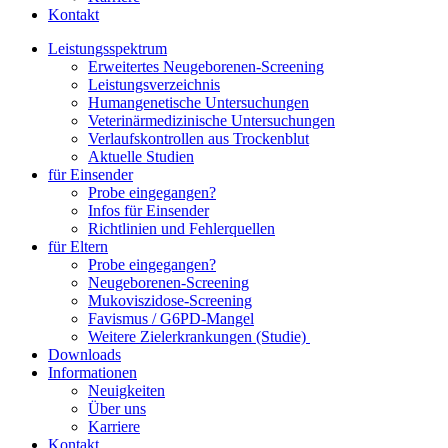
Kontakt
Leistungsspektrum
Erweitertes Neugeborenen-Screening
Leistungsverzeichnis
Humangenetische Untersuchungen
Veterinärmedizinische Untersuchungen
Verlaufskontrollen aus Trockenblut
Aktuelle Studien
für Einsender
Probe eingegangen?
Infos für Einsender
Richtlinien und Fehlerquellen
für Eltern
Probe eingegangen?
Neugeborenen-Screening
Mukoviszidose-Screening
Favismus / G6PD-Mangel
Weitere Zielerkrankungen (Studie)
Downloads
Informationen
Neuigkeiten
Über uns
Karriere
Kontakt